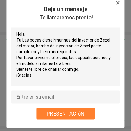
5.0
Deja un mensaje
Proveedor verificado
¡Te llamaremos pronto!
Vea más
Obtenga el mejor precio por
Las bocas diesel/marinas del
inyector de Zexel del motor,
bomba de inyección de Zexel
parte
Continuar
PRESENTACIóN