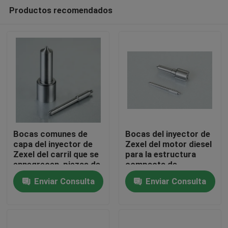
Productos recomendados
Bocas comunes de
Bocas del inyector de
capa del inyector de
Zexel del motor diesel
Zexel del carril que se
para la estructura
Inicio
ennegrecen, piezas de
compacta de
la bomba del inyector
Mitsubishi S6kt
Enviar Consulta
Enviar Consulta
de Zexel
Productos
Sobre nosotros