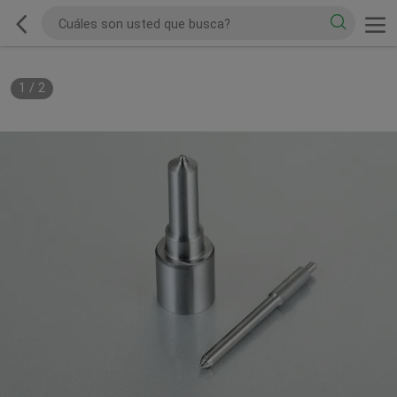
1
/
2