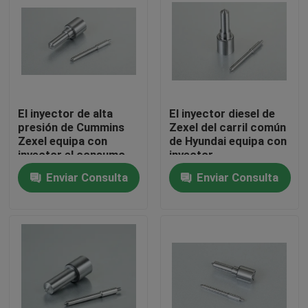
Visita a la fábrica
Control de Calidad
El inyector de alta
El inyector diesel de
Contacto
presión de Cummins
Zexel del carril común
Zexel equipa con
de Hyundai equipa con
inyector el consumo
inyector
de combustible bajo
DLLA160PN141
Solicitar una cotización
Enviar Consulta
Enviar Consulta
1050171410
bocas comunes del inyector del carril
Bocas del inyector de Bosch
Bocas del inyector de Denso