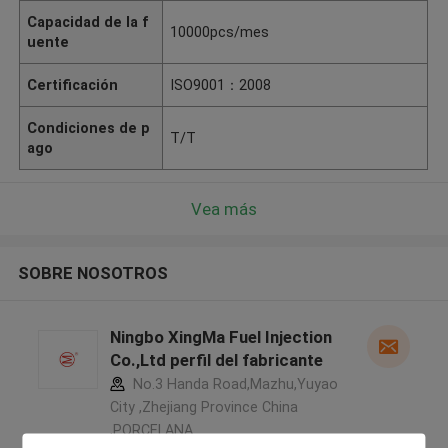
Capacidad de la f
10000pcs/mes
uente
Certificación
ISO9001：2008
Condiciones de p
T/T
ago
Vea más
SOBRE NOSOTROS
Ningbo XingMa Fuel Injection
Co.,Ltd perfil del fabricante
No.3 Handa Road,Mazhu,Yuyao
City ,Zhejiang Province China
,PORCELANA