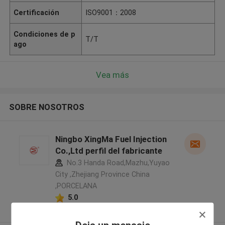
Certificación
ISO9001：2008
Condiciones de p
T/T
ago
Vea más
SOBRE NOSOTROS
Ningbo XingMa Fuel Injection
Co.,Ltd perfil del fabricante
No.3 Handa Road,Mazhu,Yuyao
City ,Zhejiang Province China
,PORCELANA
5.0
Proveedor verificado