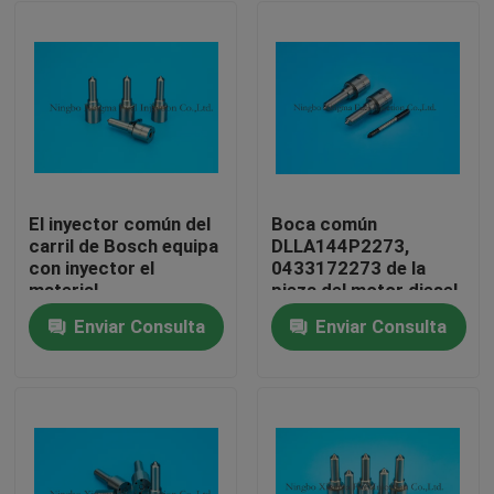
El inyector común del
Boca común
carril de Bosch equipa
DLLA144P2273,
con inyector el
0433172273 de la
material
pieza del motor diesel
DLLA137P1577,
del carril para el
Enviar Consulta
Enviar Consulta
0433171966 del
inyector de
Inicio
acero de alta
combustible
velocidad
0445120304 Cummins
0445120075
Productos
Sobre nosotros