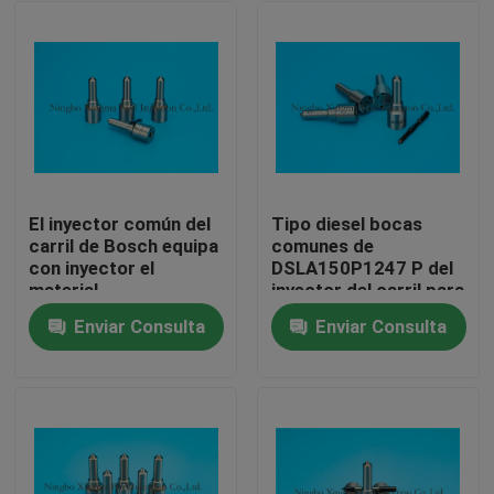
El inyector común del
Tipo diesel bocas
carril de Bosch equipa
comunes de
con inyector el
DSLA150P1247 P del
material
inyector del carril para
DLLA137P1577,
el inyector
Enviar Consulta
Enviar Consulta
0433171966 del
0414720213 de
Inicio
acero de alta
Bosch
velocidad
0445120075
Productos
Sobre nosotros