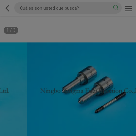
1
/
3