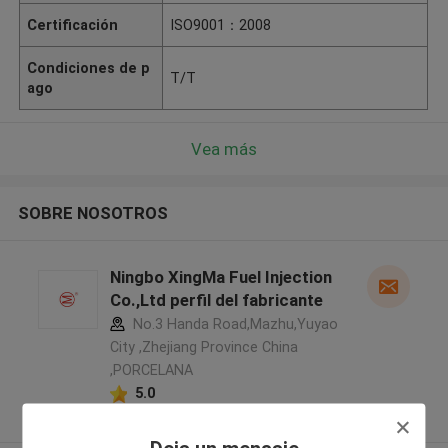
Certificación
ISO9001：2008
Condiciones de p
T/T
ago
Vea más
SOBRE NOSOTROS
Ningbo XingMa Fuel Injection
Co.,Ltd perfil del fabricante
No.3 Handa Road,Mazhu,Yuyao
City ,Zhejiang Province China
,PORCELANA
5.0
Proveedor verificado