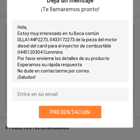
Deja un mensaje
Vea más
¡Te llamaremos pronto!
Obtenga el mejor precio por
Boca común DLLA144P2273,
0433172273 de la pieza del
motor diesel del carril para el
inyector de combustible
0445120304 Cummins
Continuar
PRESENTACIóN
Productos recomendados