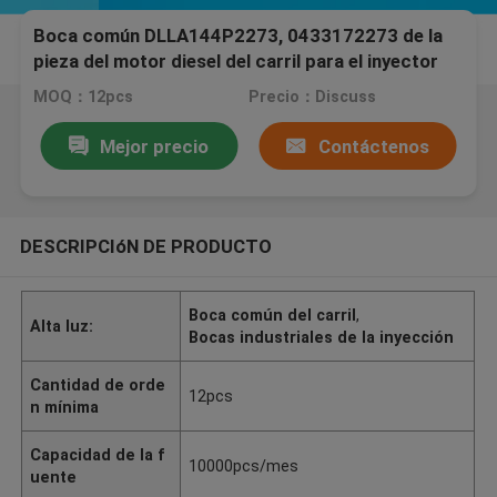
Boca común DLLA144P2273, 0433172273 de la
pieza del motor diesel del carril para el inyector
de combustible 0445120304 Cummins
MOQ：12pcs
Precio：Discuss
Mejor precio
Contáctenos
DESCRIPCIóN DE PRODUCTO
Boca común del carril
,
Alta luz:
Bocas industriales de la inyección
Cantidad de orde
12pcs
n mínima
Capacidad de la f
10000pcs/mes
uente